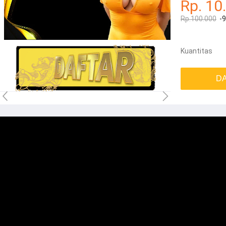
Rp. 10
Rp.100.000
-
Kuantitas
DA