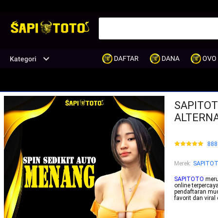
DAFTAR
DANA
OVO
Kategori
SAPITOT
ALTERNA
888
Merek
:
SAPITOT
SAPITOTO
merup
online terpercay
pendaftaran muda
favorit dan vira