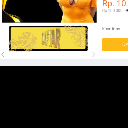
Rp. 10
Rp.100.000
-
Kuantitas
DA